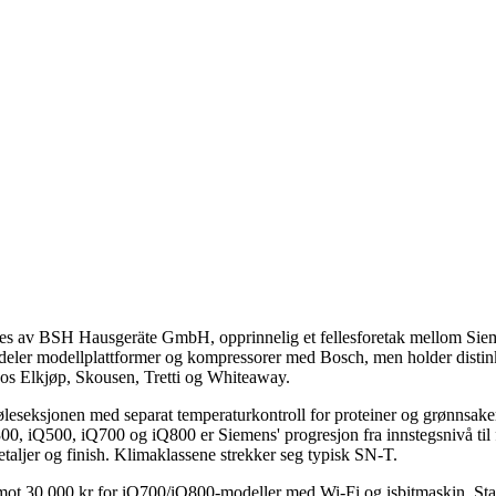
eres av BSH Hausgeräte GmbH, opprinnelig et fellesforetak mellom Sie
deler modellplattformer og kompressorer med Bosch, men holder distinkt
hos Elkjøp, Skousen, Tretti og Whiteaway.
leseksjonen med separat temperaturkontroll for proteiner og grønnsaker
iQ300, iQ500, iQ700 og iQ800 er Siemens' progresjon fra innstegsnivå 
taljer og finish. Klimaklassene strekker seg typisk SN-T.
 mot 30 000 kr for iQ700/iQ800-modeller med Wi-Fi og isbitmaskin. Stan