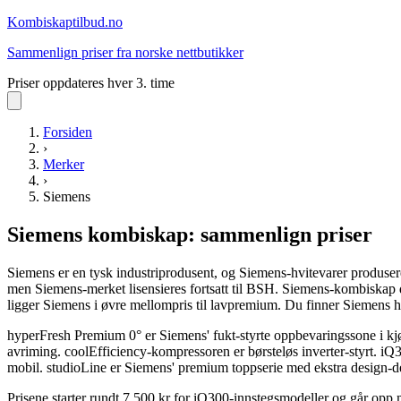
Kombiskap
tilbud.no
Sammenlign priser fra norske nettbutikker
Priser oppdateres hver 3. time
Forsiden
›
Merker
›
Siemens
Siemens
kombiskap
: sammenlign priser
Siemens er en tysk industriprodusent, og Siemens-hvitevarer produs
men Siemens-merket lisensieres fortsatt til BSH. Siemens-kombiskap 
ligger Siemens i øvre mellompris til lavpremium. Du finner Siemens 
hyperFresh Premium 0° er Siemens' fukt-styrte oppbevaringssone i kjø
avriming. coolEfficiency-kompressoren er børsteløs inverter-styrt. 
mobil. studioLine er Siemens' premium toppserie med ekstra design-de
Prisene starter rundt 7 500 kr for iQ300-innstegsmodeller og går opp