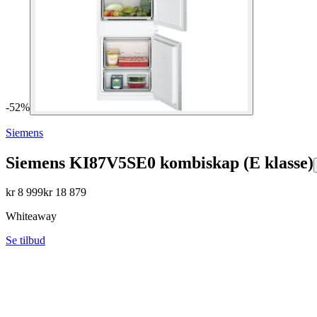
-
52
%
Siemens
Siemens KI87V5SE0 kombiskap (E klasse)
kr
8 999
kr
18 879
Whiteaway
Se tilbud