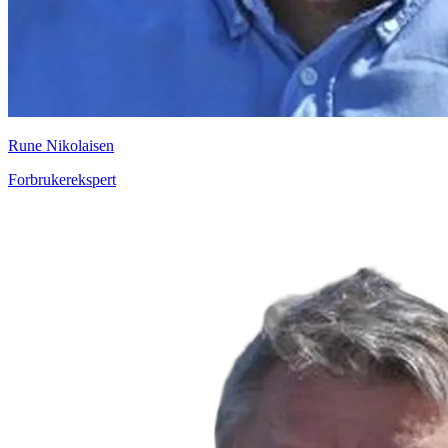
Rune Nikolaisen
Forbrukerekspert