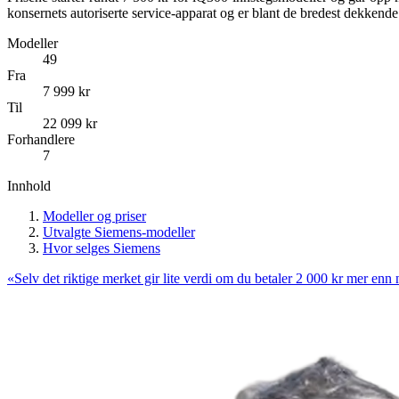
konsernets autoriserte service-apparat og er blant de bredest dekkende
Modeller
49
Fra
7 999
kr
Til
22 099
kr
Forhandlere
7
Innhold
Modeller og priser
Utvalgte Siemens-modeller
Hvor selges Siemens
«
Selv det riktige merket gir lite verdi om du betaler 2 000 kr mer e