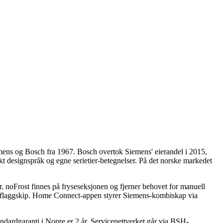
mens og Bosch fra 1967. Bosch overtok Siemens' eierandel i 2015,
 designspråk og egne serietier-betegnelser. På det norske markedet
. noFrost finnes på fryseseksjonen og fjerner behovet for manuell
til flaggskip. Home Connect-appen styrer Siemens-kombiskap via
dardgaranti i Norge er 2 år. Servicenettverket går via BSH-