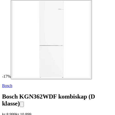
-
17
%
Bosch
Bosch KGN362WDF kombiskap (D
klasse)
kr
8 999
kr
10 899