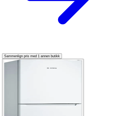
Sammenlign pris med 1 annen butikk