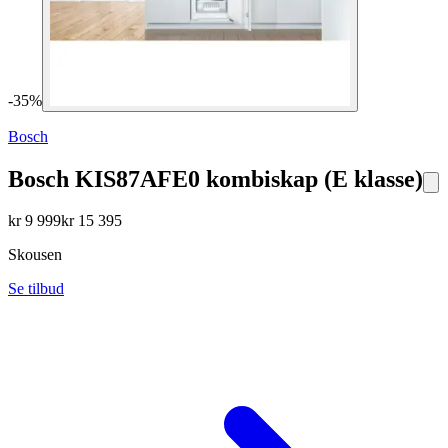
-
35
%
Bosch
Bosch KIS87AFE0 kombiskap (E klasse)
kr
9 999
kr
15 395
Skousen
Se tilbud