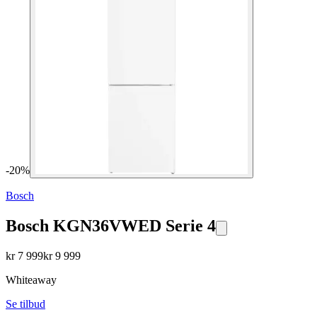
-
20
%
Bosch
Bosch KGN36VWED Serie 4
kr
7 999
kr
9 999
Whiteaway
Se tilbud