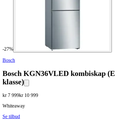
-
27
%
Bosch
Bosch KGN36VLED kombiskap (E
klasse)
kr
7 999
kr
10 999
Whiteaway
Se tilbud