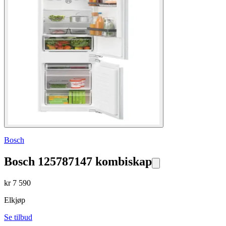
Bosch
Bosch 125787147 kombiskap
kr
7 590
Elkjøp
Se tilbud