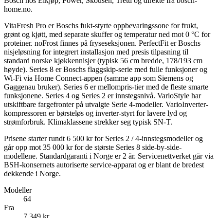
Bosch hos Elkjøp, Power, Skousen, Tretti og direkte fra bosch-
home.no.
VitaFresh Pro er Boschs fukt-styrte oppbevaringssone for frukt,
grønt og kjøtt, med separate skuffer og temperatur ned mot 0 °C for
proteiner. noFrost finnes på fryseseksjonen. PerfectFit er Boschs
nisjeløsning for integrert installasjon med presis tilpasning til
standard norske kjøkkennisjer (typisk 56 cm bredde, 178/193 cm
høyde). Series 8 er Boschs flaggskip-serie med fulle funksjoner og
Wi-Fi via Home Connect-appen (samme app som Siemens og
Gaggenau bruker). Series 6 er mellompris-tier med de fleste smarte
funksjonene. Series 4 og Series 2 er innstegsnivå. VarioStyle har
utskiftbare fargefronter på utvalgte Serie 4-modeller. VarioInverter-
kompressoren er børsteløs og inverter-styrt for lavere lyd og
strømforbruk. Klimaklassene strekker seg typisk SN-T.
Prisene starter rundt 6 500 kr for Series 2 / 4-innstegsmodeller og
går opp mot 35 000 kr for de største Series 8 side-by-side-
modellene. Standardgaranti i Norge er 2 år. Servicenettverket går via
BSH-konsernets autoriserte service-apparat og er blant de bredest
dekkende i Norge.
Modeller
64
Fra
7 349
kr