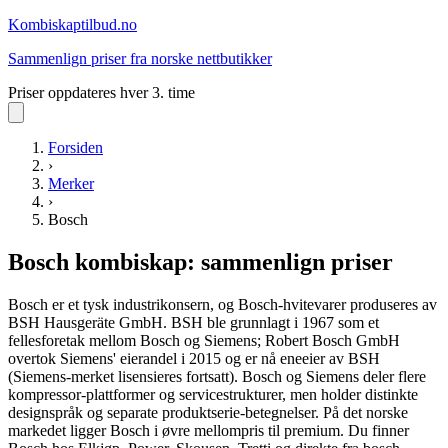
Kombiskap
tilbud.no
Sammenlign priser fra norske nettbutikker
Priser oppdateres hver 3. time
Forsiden
›
Merker
›
Bosch
Bosch
kombiskap
: sammenlign priser
Bosch er et tysk industrikonsern, og Bosch-hvitevarer produseres av
BSH Hausgeräte GmbH. BSH ble grunnlagt i 1967 som et
fellesforetak mellom Bosch og Siemens; Robert Bosch GmbH
overtok Siemens' eierandel i 2015 og er nå eneeier av BSH
(Siemens-merket lisensieres fortsatt). Bosch og Siemens deler flere
kompressor-plattformer og servicestrukturer, men holder distinkte
designspråk og separate produktserie-betegnelser. På det norske
markedet ligger Bosch i øvre mellompris til premium. Du finner