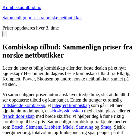
Kombiskap
tilbud.no
Sammenlign priser fra norske nettbutikker
Priser oppdateres hver 3. time
Kombiskap tilbud: Sammenlign priser fra
norske nettbutikker
Leter du etter et billig kombiskap eller den beste dealen på et nytt
kjøleskap? Her finner du dagens beste kombiskap-tilbud fra Elkjøp,
Komplett, Power, Skousen og andre norske nettbutikker, samlet på
ett sted.
Vi sammenligner priser automatisk hver tredje time, slik at du alltid
ser oppdaterte tilbud og kampanjer. Enten du trenger et romslig
frittstående kombiskap
, et
integrert kombiskap
som går i ett med
kjøkkeninnredningen, et
side-by-side-skap
med ekstra plass, eller et
french door-skap
med brede skuffer: vi hjelper deg å finne riktig
kombiskap til best pris. Sammenlign kombiskap fra kjente merker
som
Bosch
,
Siemens
,
Liebherr
,
Miele
,
Samsung
og
Smeg
. Sjekk
energimerking, totalvolum og funksjoner, og spar penger på ditt