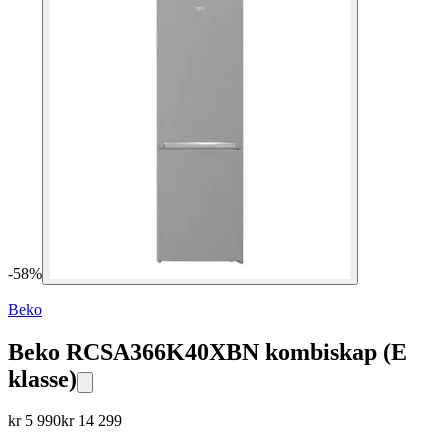
-
58
%
Beko
Beko RCSA366K40XBN kombiskap (E
klasse)
kr
5 990
kr
14 299