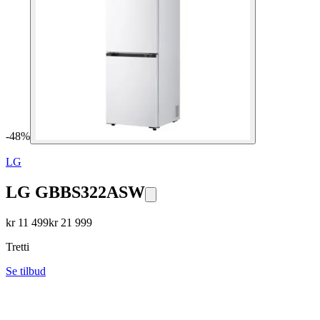
-
48
%
LG
LG GBBS322ASW
kr
11 499
kr
21 999
Tretti
Se tilbud