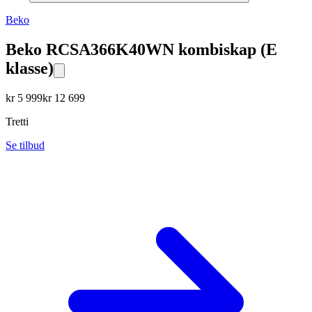
Beko
Beko RCSA366K40WN kombiskap (E
klasse)
kr
5 999
kr
12 699
Tretti
Se tilbud