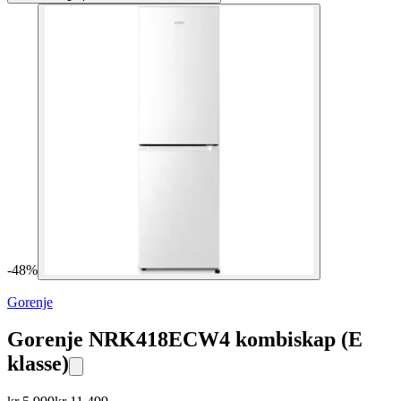
-
48
%
Gorenje
Gorenje NRK418ECW4 kombiskap (E
klasse)