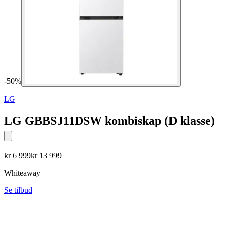
-
50
%
LG
LG GBBSJ11DSW kombiskap (D klasse)
kr
6 999
kr
13 999
Whiteaway
Se tilbud