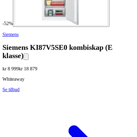
-
52
%
Siemens
Siemens KI87V5SE0 kombiskap (E
klasse)
kr
8 999
kr
18 879
Whiteaway
Se tilbud