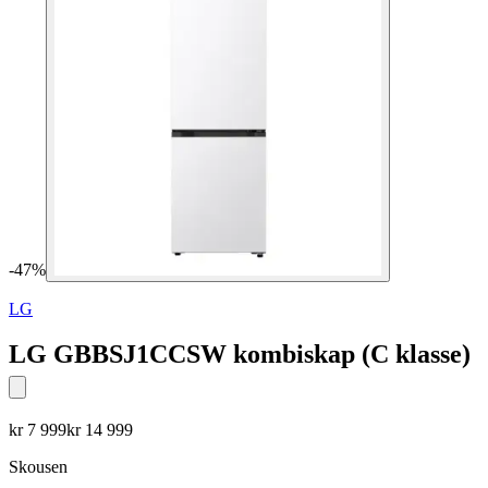
-
47
%
LG
LG GBBSJ1CCSW kombiskap (C klasse)
kr
7 999
kr
14 999
Skousen