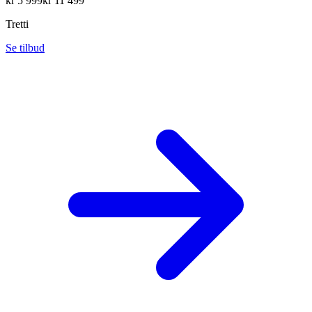
kr
5 999
kr
11 499
Tretti
Se tilbud