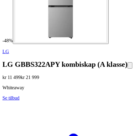
-
48
%
LG
LG GBBS322APY kombiskap (A klasse)
kr
11 499
kr
21 999
Whiteaway
Se tilbud